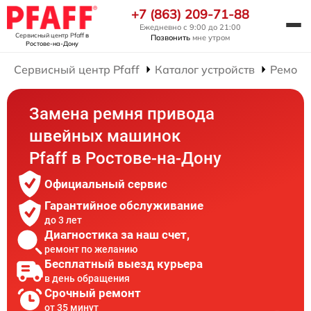
+7 (863) 209-71-88
Ежедневно с 9:00 до 21:00
Сервисный центр Pfaff
в
Позвонить
мне утром
Ростове-на-Дону
Сервисный центр Pfaff
Каталог устройств
Ремонт
Замена ремня привода
швейных машинок
Pfaff в Ростове-на-Дону
Официальный сервис
Гарантийное обслуживание
до 3 лет
Диагностика за наш счет,
ремонт по желанию
Бесплатный выезд курьера
в день обращения
Срочный ремонт
от 35 минут