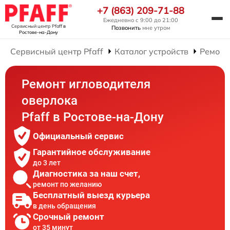
+7 (863) 209-71-88
Ежедневно с 9:00 до 21:00
Сервисный центр Pfaff
в
Позвонить
мне утром
Ростове-на-Дону
Сервисный центр Pfaff
Каталог устройств
Ремонт
Ремонт игловодителя
оверлока
Pfaff в Ростове-на-Дону
Официальный сервис
Гарантийное обслуживание
до 3 лет
Диагностика за наш счет,
ремонт по желанию
Бесплатный выезд курьера
в день обращения
Срочный ремонт
от 35 минут