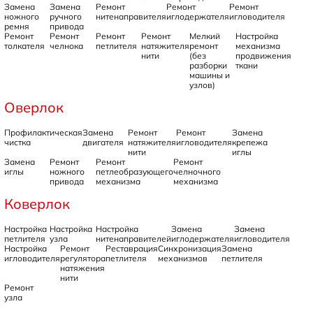
Замена
Замена
Ремонт
Ремонт
Ремонт
ножного
ручного
нитенаправителя
иглодержателя
игловодителя
ремня
привода
Ремонт
Ремонт
Ремонт
Ремонт
Мелкий
Настройка
толкателя
челнока
петлителя
натяжителя
ремонт
механизма
нити
(без
продвижения
разборки
ткани
машины и
узлов)
Оверлок
Профилактическая
Замена
Ремонт
Ремонт
Замена
чистка
двигателя
натяжителя
игловодителя
крепежа
нити
иглы
Замена
Ремонт
Ремонт
Ремонт
иглы
ножного
петлеобразующего
челночного
привода
механизма
механизма
Коверлок
Настройка
Настройка
Настройка
Замена
Замена
петлителя
узла
нитенаправителей
иглодержателя
игловодителя
Настройка
Ремонт
Реставрация
Синхронизация
Замена
игловодителя
регулятора
петлителя
механизмов
петлителя
натяжения
нити
Ремонт
узла