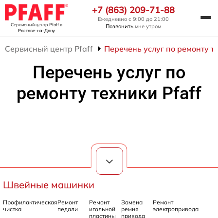
+7 (863) 209-71-88
Ежедневно с 9:00 до 21:00
Сервисный центр Pfaff
в
Позвонить
мне утром
Ростове-на-Дону
Сервисный центр Pfaff
Перечень услуг по ремонту те
Перечень услуг по
ремонту техники Pfaff
Швейные машинки
Профилактическая
Ремонт
Ремонт
Замена
Ремонт
чистка
педали
игольной
ремня
электропривода
пластины
привода